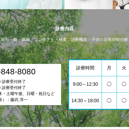
診療内容
眼科一般
眼鏡、コンタクト
検査、治療機器
子供の近視抑制治療
診療時間
月
火
-848-8080
00 診療受付終了
9:00～12:30
◯
◯
30 診療受付終了
木・土曜午後、日曜・祝日など
長）：藤武 淳一
14:30～18:00
◯
◯