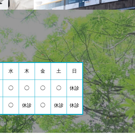
水
木
金
土
日
◯
◯
◯
◯
休診
◯
休診
◯
休診
休診